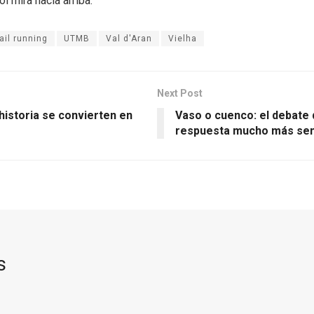
ol mira hacia arriba.
rail running
UTMB
Val d'Aran
Vielha
Next Post
historia se convierten en
Vaso o cuenco: el debate 
respuesta mucho más senc
s