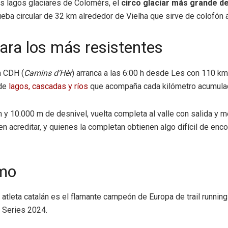
os lagos glaciares de Colomèrs, el
circo glaciar más grande de
rueba circular de 32 km alrededor de Vielha que sirve de colofón 
ara los más resistentes
a CDH (
Camins d’Hèr
) arranca a las 6:00 h desde Les con 110 km
 de
lagos, cascadas y ríos
que acompaña cada kilómetro acumula
m y 10.000 m de desnivel, vuelta completa al valle con salida y 
creditar, y quienes la completan obtienen algo difícil de encontr
tmo
l atleta catalán es el flamante campeón de Europa de trail runnin
 Series 2024.