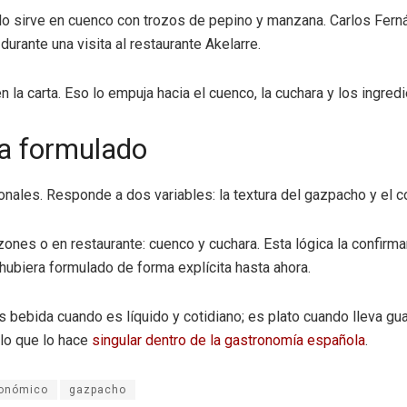
, lo sirve en cuenco con trozos de pepino y manzana. Carlos Fer
rante una visita al restaurante Akelarre.
n la carta. Eso lo empuja hacia el cuenco, la cuchara y los ingred
ía formulado
onales. Responde a dos variables: la textura del gazpacho y el
pezones o en restaurante: cuenco y cuchara. Esta lógica la confi
 hubiera formulado de forma explícita hasta ahora.
Es bebida cuando es líquido y cotidiano; es plato cuando lleva gu
 lo que lo hace
singular dentro de la gastronomía española
.
ronómico
gazpacho