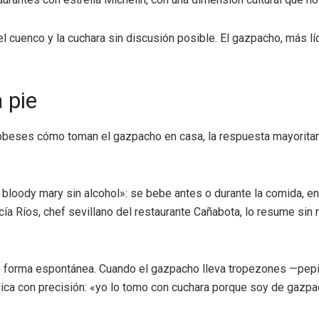
l cuenco y la cuchara sin discusión posible. El gazpacho, más lí
 pie
obeses cómo toman el gazpacho en casa, la respuesta mayoritaria
bloody mary sin alcohol»: se bebe antes o durante la comida, en 
rcía Ríos, chef sevillano del restaurante Cañabota, lo resume si
 forma espontánea. Cuando el gazpacho lleva tropezones —pepin
xplica con precisión: «yo lo tomo con cuchara porque soy de gazp