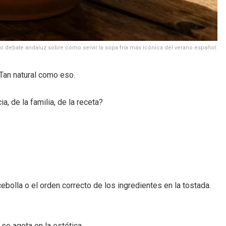
o debate andaluz sobre cómo servir la sopa fría más icónica del verano español.
 Tan natural como eso.
, de la familia, de la receta?
ebolla o el orden correcto de los ingredientes en la tostada.
se agota en la estética.