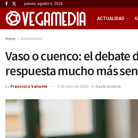
jueves, agosto 6, 2026
ACTUALIDAD
G
Home
Gastronomía
Vaso o cuenco: el debate 
respuesta mucho más senc
by
Francisco Valiente
3 de julio de 2026
in
Gastronomía