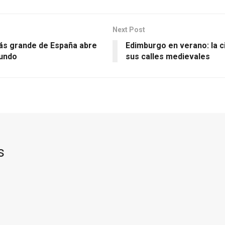
Next Post
más grande de España abre
Edimburgo en verano: la c
mundo
sus calles medievales
s