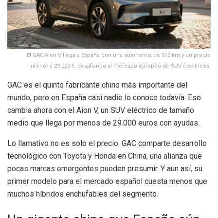
El GAC Aion V llega a España con una autonomía de 510 km y un precio
inferior a 29.000 €, desafiando al mercado europeo de SUV eléctricos.
GAC es el quinto fabricante chino más importante del
mundo, pero en España casi nadie lo conoce todavía. Eso
cambia ahora con el Aion V, un SUV eléctrico de tamaño
medio que llega por menos de 29.000 euros con ayudas.
Lo llamativo no es solo el precio. GAC comparte desarrollo
tecnológico con Toyota y Honda en China, una alianza que
pocas marcas emergentes pueden presumir. Y aun así, su
primer modelo para el mercado español cuesta menos que
muchos híbridos enchufables del segmento.