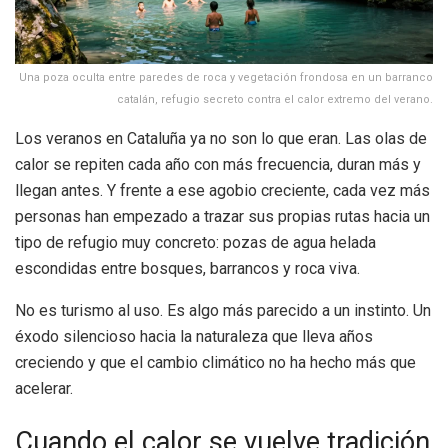
Una poza oculta entre paredes de roca y vegetación frondosa en un barranco
catalán, refugio secreto contra el calor extremo del verano.
Los veranos en Cataluña ya no son lo que eran. Las olas de
calor se repiten cada año con más frecuencia, duran más y
llegan antes. Y frente a ese agobio creciente, cada vez más
personas han empezado a trazar sus propias rutas hacia un
tipo de refugio muy concreto: pozas de agua helada
escondidas entre bosques, barrancos y roca viva.
No es turismo al uso. Es algo más parecido a un instinto. Un
éxodo silencioso hacia la naturaleza que lleva años
creciendo y que el cambio climático no ha hecho más que
acelerar.
Cuando el calor se vuelve tradición