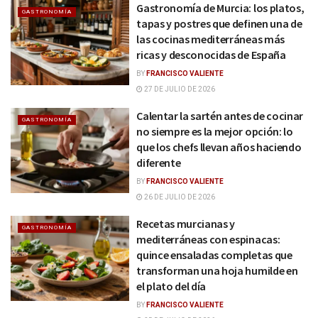
Gastronomía de Murcia: los platos,
GASTRONOMÍA
tapas y postres que definen una de
las cocinas mediterráneas más
ricas y desconocidas de España
BY
FRANCISCO VALIENTE
27 DE JULIO DE 2026
Calentar la sartén antes de cocinar
GASTRONOMÍA
no siempre es la mejor opción: lo
que los chefs llevan años haciendo
diferente
BY
FRANCISCO VALIENTE
26 DE JULIO DE 2026
Recetas murcianas y
GASTRONOMÍA
mediterráneas con espinacas:
quince ensaladas completas que
transforman una hoja humilde en
el plato del día
BY
FRANCISCO VALIENTE