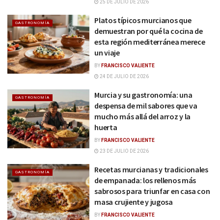
25 DE JULIO DE 2026
Platos típicos murcianos que
GASTRONOMÍA
demuestran por qué la cocina de
esta región mediterránea merece
un viaje
BY
FRANCISCO VALIENTE
24 DE JULIO DE 2026
Murcia y su gastronomía: una
GASTRONOMÍA
despensa de mil sabores que va
mucho más allá del arroz y la
huerta
BY
FRANCISCO VALIENTE
23 DE JULIO DE 2026
Recetas murcianas y tradicionales
GASTRONOMÍA
de empanada: los rellenos más
sabrosos para triunfar en casa con
masa crujiente y jugosa
BY
FRANCISCO VALIENTE