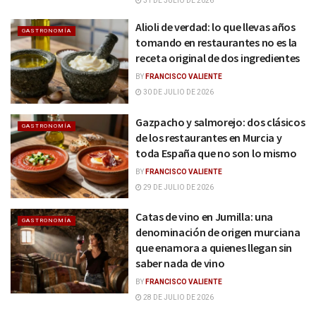
31 DE JULIO DE 2026
Alioli de verdad: lo que llevas años
GASTRONOMÍA
tomando en restaurantes no es la
receta original de dos ingredientes
BY
FRANCISCO VALIENTE
30 DE JULIO DE 2026
Gazpacho y salmorejo: dos clásicos
GASTRONOMÍA
de los restaurantes en Murcia y
toda España que no son lo mismo
BY
FRANCISCO VALIENTE
29 DE JULIO DE 2026
Catas de vino en Jumilla: una
GASTRONOMÍA
denominación de origen murciana
que enamora a quienes llegan sin
saber nada de vino
BY
FRANCISCO VALIENTE
28 DE JULIO DE 2026