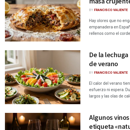
masa crujient
BY
FRANCISCO VALIENTE
Hay olores que no eng
empanadera en España e
rellenos como el corde
De la lechuga 
de verano
BY
FRANCISCO VALIENTE
El calor del verano ti
esfuerzo ni espera. D
largos y las olas de cal
Algunos vinos 
etiqueta «nat