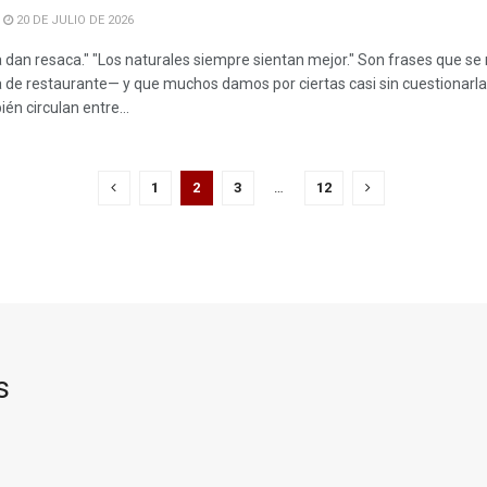
20 DE JULIO DE 2026
 dan resaca." "Los naturales siempre sientan mejor." Son frases que se
 de restaurante— y que muchos damos por ciertas casi sin cuestionarlas.
én circulan entre...
1
2
3
…
12
s