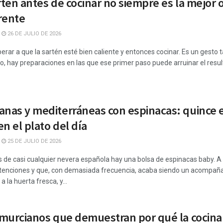
rtén antes de cocinar no siempre es la mejor 
rente
26 DE JULIO DE 2026
erar a que la sartén esté bien caliente y entonces cocinar. Es un gesto 
, hay preparaciones en las que ese primer paso puede arruinar el resul
anas y mediterráneas con espinacas: quince
n el plato del día
25 DE JULIO DE 2026
s de casi cualquier nevera española hay una bolsa de espinacas baby. A 
enciones y que, con demasiada frecuencia, acaba siendo un acompañam
 la huerta fresca, y...
s murcianos que demuestran por qué la cocin