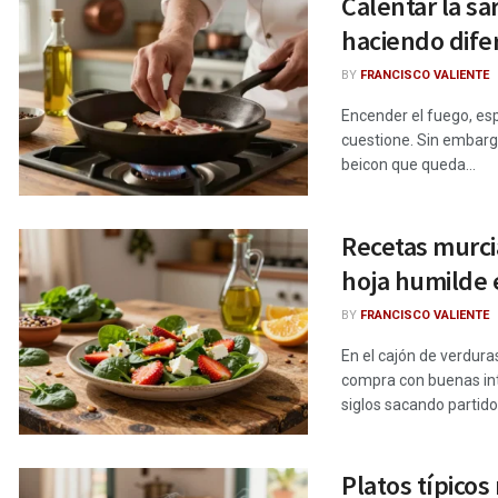
Calentar la sa
haciendo dife
BY
FRANCISCO VALIENTE
Encender el fuego, esp
cuestione. Sin embargo
beicon que queda...
Recetas murci
hoja humilde e
BY
FRANCISCO VALIENTE
En el cajón de verdura
compra con buenas int
siglos sacando partido a
Platos típico