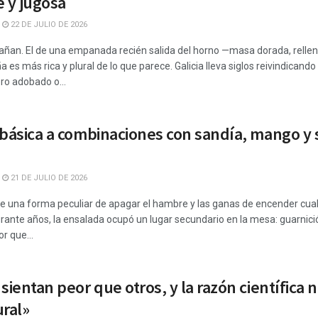
e y jugosa
22 DE JULIO DE 2026
añan. El de una empanada recién salida del horno —masa dorada, relleno
s más rica y plural de lo que parece. Galicia lleva siglos reivindicando
ro adobado o...
básica a combinaciones con sandía, mango y s
21 DE JULIO DE 2026
ene una forma peculiar de apagar el hambre y las ganas de encender cualq
urante años, la ensalada ocupó un lugar secundario en la mesa: guarnic
or que...
sientan peor que otros, y la razón científica n
ural»