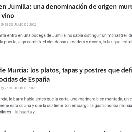
 en Jumilla: una denominación de origen mur
 vino
28 DE JULIO DE 2026
ta entró en una bodega de Jumilla, no sabía distinguir un monastrell de
r la puerta, algo cambió: el olor denso a madera y mosto, la luz que entrab
e Murcia: los platos, tapas y postres que de
nocidas de España
27 DE JULIO DE 2026
urcia, la barra habla antes que la carta: una marinera bien montada, u
viene esta cocina y qué la sostiene. Sin embargo, la gastronomía murci
lares —la huerta y...