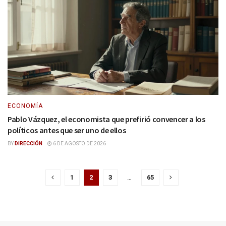
ECONOMÍA
Pablo Vázquez, el economista que prefirió convencer a los
políticos antes que ser uno de ellos
BY
DIRECCIÓN
6 DE AGOSTO DE 2026
1
2
3
…
65