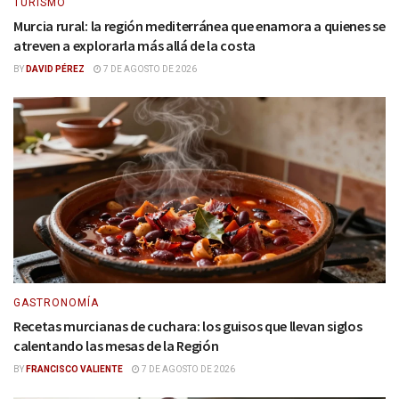
TURISMO
Murcia rural: la región mediterránea que enamora a quienes se
atreven a explorarla más allá de la costa
BY
DAVID PÉREZ
7 DE AGOSTO DE 2026
GASTRONOMÍA
Recetas murcianas de cuchara: los guisos que llevan siglos
calentando las mesas de la Región
BY
FRANCISCO VALIENTE
7 DE AGOSTO DE 2026