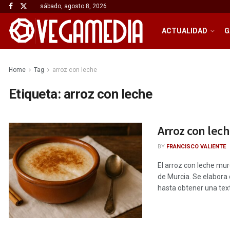
sábado, agosto 8, 2026
ACTUALIDAD
G
Home
Tag
arroz con leche
Etiqueta:
arroz con leche
Arroz con lec
BY
FRANCISCO VALIENTE
El arroz con leche mur
de Murcia. Se elabora
hasta obtener una text