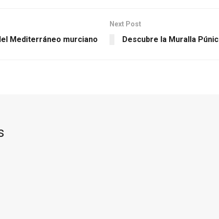
Next Post
 del Mediterráneo murciano
Descubre la Muralla Púnic
s