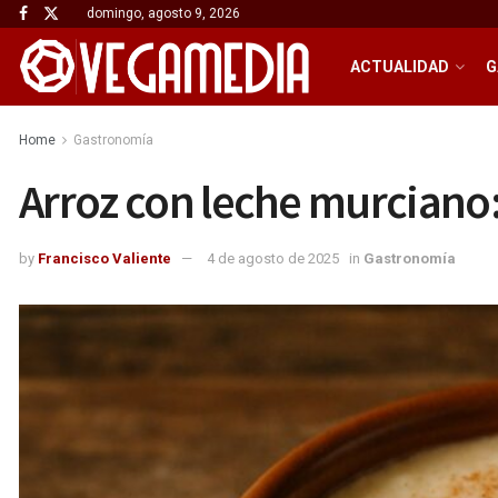
domingo, agosto 9, 2026
ACTUALIDAD
G
Home
Gastronomía
Arroz con leche murciano:
by
Francisco Valiente
4 de agosto de 2025
in
Gastronomía