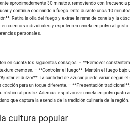
ante aproximadamente 30 minutos, removiendo con frecuencia para 
úcar y continúa cocinando a fuego lento durante unos 10 minutos
**: Retira la olla del fuego y extrae la rama de canela y la cás
che en cuencos individuales y espolvorea canela en polvo al gusto
erencias personales.
o, ten en cuenta los siguientes consejos: – **Remover constante
a textura cremosa. – **Controlar el fuego**: Mantén el fuego bajo
**Ajustar el dulzor**: La cantidad de azúcar puede variar según e
a cocción para un toque diferente. – **Presentación tradicional*
ue rústico al postre. Además, espolvorear canela en polvo justo 
no que captura la esencia de la tradición culinaria de la región.
la cultura popular