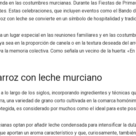
funda en las costumbres murcianas. Durante las Fiestas de Prima
ntes. Estas celebraciones, que incluyen eventos como el Bando de
roz con leche se convierte en un símbolo de hospitalidad y tradic
pa un lugar especial en las reuniones familiares y en las costumb
ya sea en la proporción de canela o en la textura deseada del ar
va la memoria colectiva. Como señala un vecino de la huerta: «E
 arroz con leche murciano
lo largo de los siglos, incorporando ingredientes y técnicas que 
a, una variedad de grano corto cultivada en la comarca homónim
otegida, es considerado por muchos como el ideal para este pos
rcianas optan por añadir leche condensada para intensificar la 
ue aportan un aroma característico y que, curiosamente, también 