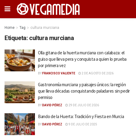
Home
Tag
cultura murciana
Etiqueta:
cultura murciana
Olla gitana de la huerta murciana con calabaza: el
guiso que lleva pera y conquista a quien lo prueba
por primera vez
BY
FRANCISCO VALIENTE
2 DE AGOSTO DE 2026
Gastronomía murciana y paisajes únicos: la región
que lleva décadas conquistando paladares sin pedir
permiso
BY
DAVID PÉREZ
29 DE JULIO DE 2026
Bando de la Huerta: Tradición y Fiesta en Murcia
BY
DAVID PÉREZ
9 DE JULIO DE 2025