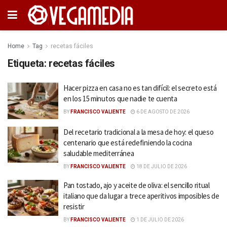
Home
Tag
recetas fáciles
Etiqueta:
recetas fáciles
Hacer pizza en casa no es tan difícil: el secreto está
en los 15 minutos que nadie te cuenta
BY
FRANCISCO VALIENTE
6 DE AGOSTO DE 2026
Del recetario tradicional a la mesa de hoy: el queso
centenario que está redefiniendo la cocina
saludable mediterránea
BY
FRANCISCO VALIENTE
18 DE JULIO DE 2026
Pan tostado, ajo y aceite de oliva: el sencillo ritual
italiano que da lugar a trece aperitivos imposibles de
resistir
BY
FRANCISCO VALIENTE
1 DE JULIO DE 2026