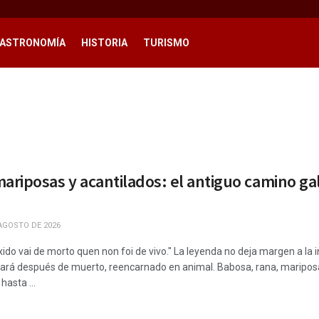
ASTRONOMÍA
HISTORIA
TURISMO
ariposas y acantilados: el antiguo camino ga
AGOSTO DE 2026
ido vai de morto quen non foi de vivo." La leyenda no deja margen a la i
 hará después de muerto, reencarnado en animal. Babosa, rana, mariposa
asta ...