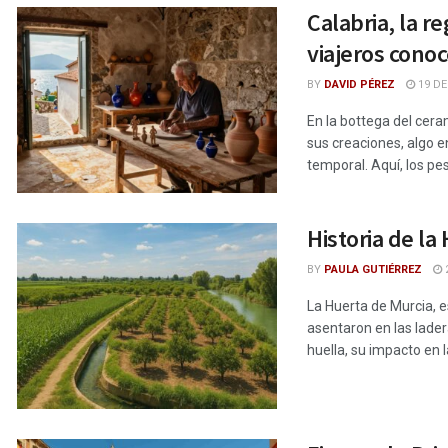
Calabria, la 
viajeros cono
BY
DAVID PÉREZ
19 DE
En la bottega del cera
sus creaciones, algo e
temporal. Aquí, los pes
Historia de l
BY
PAULA GUTIÉRREZ
2
La Huerta de Murcia, 
asentaron en las lade
huella, su impacto en l