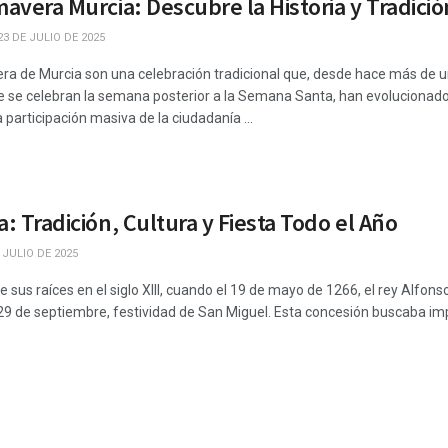
mavera Murcia: Descubre la Historia y Tradició
3 DE JULIO DE 2025
ra de Murcia son una celebración tradicional que, desde hace más de un 
ue se celebran la semana posterior a la Semana Santa, han evolucionad
 participación masiva de la ciudadanía ...
a: Tradición, Cultura y Fiesta Todo el Año
 JULIO DE 2025
e sus raíces en el siglo XIII, cuando el 19 de mayo de 1266, el rey Alfonso
l 29 de septiembre, festividad de San Miguel. Esta concesión buscaba impu