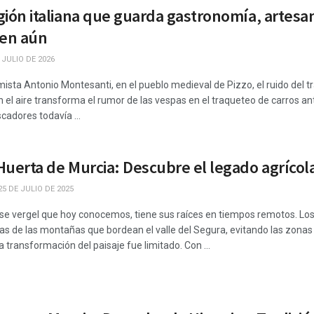
región italiana que guarda gastronomía, artes
cen aún
 JULIO DE 2026
mista Antonio Montesanti, en el pueblo medieval de Pizzo, el ruido del t
n el aire transforma el rumor de las vespas en el traqueteo de carros a
cadores todavía ...
a Huerta de Murcia: Descubre el legado agríc
5 DE JULIO DE 2025
ese vergel que hoy conocemos, tiene sus raíces en tiempos remotos. Los
ras de las montañas que bordean el valle del Segura, evitando las zon
a transformación del paisaje fue limitado. Con ...