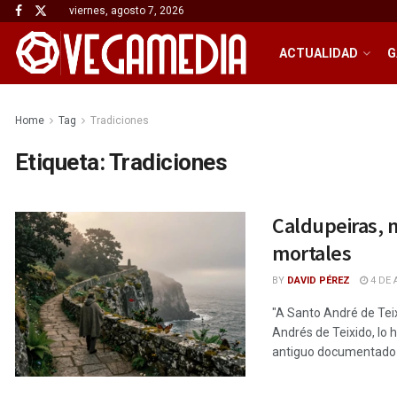
viernes, agosto 7, 2026
ACTUALIDAD
G
Home
Tag
Tradiciones
Etiqueta:
Tradiciones
Caldupeiras, m
mortales
BY
DAVID PÉREZ
4 DE 
"A Santo André de Teix
Andrés de Teixido, lo
antiguo documentado h