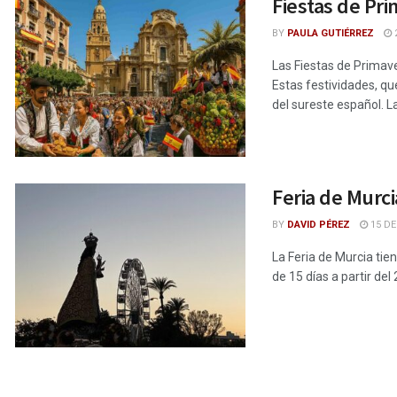
Fiestas de Pri
BY
PAULA GUTIÉRREZ
2
Las Fiestas de Primave
Estas festividades, q
del sureste español. La
Feria de Murci
BY
DAVID PÉREZ
15 DE
La Feria de Murcia tien
de 15 días a partir de