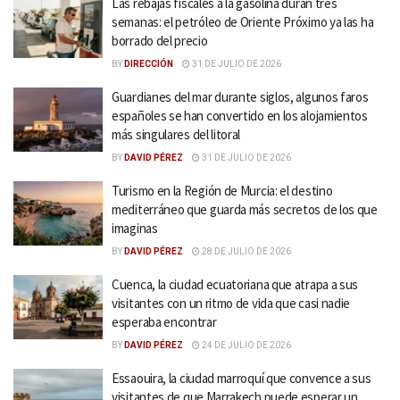
Las rebajas fiscales a la gasolina duran tres
semanas: el petróleo de Oriente Próximo ya las ha
borrado del precio
BY
DIRECCIÓN
31 DE JULIO DE 2026
Guardianes del mar durante siglos, algunos faros
españoles se han convertido en los alojamientos
más singulares del litoral
BY
DAVID PÉREZ
31 DE JULIO DE 2026
Turismo en la Región de Murcia: el destino
mediterráneo que guarda más secretos de los que
imaginas
BY
DAVID PÉREZ
28 DE JULIO DE 2026
Cuenca, la ciudad ecuatoriana que atrapa a sus
visitantes con un ritmo de vida que casi nadie
esperaba encontrar
BY
DAVID PÉREZ
24 DE JULIO DE 2026
Essaouira, la ciudad marroquí que convence a sus
visitantes de que Marrakech puede esperar un