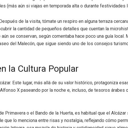
es (más aún si viajas en temporada alta o durante festividades l
spués de la visita, tómate un respiro en alguna terraza cercana
scubrir la cantidad de pequeños detalles que cuentan la microhi
 que aún se conservan, según comentaba hace poco una guía local
el paseo del Malecón, que sigue siendo uno de los consejos turism
n la Cultura Popular
ázar. Este lugar, más allá de su valor histórico, protagoniza es
 Alfonso X paseando por la noche e, incluso, de tesoros árabes 
de Primavera o el Bando de la Huerta, es habitual que el Alcáza
e que lo menciona entre risas y nostalgia, reflejando cómo perm
ción Integra, esa mezcla de historia y cotidianeidad sigue alime