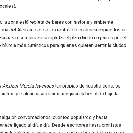
ocales).
; la zona está repleta de bares con historia y ambiente
storia del Alcázar: desde los restos de cerámica expuestos en
. Muchos recomiendan completar el plan dando un paseo por el
o Murcia más auténticos para quienes quieren sentir la ciudad
as
Alcázar Murcia leyendas
tan propias de nuestra tierra: se
ocultos que algunos ancianos aseguran haber olido bajo la
r salga en conversaciones, cuentos populares y hasta
anece ligado al día a día. Desde escritores hasta cronistas
ntando relatos y alguna que otra duda sobre todo lo que nos