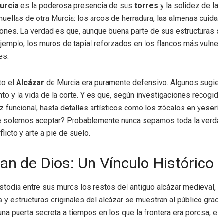
urcia
es la poderosa presencia de sus
torres
y la solidez de l
uellas de otra Murcia: los arcos de herradura, las almenas cui
ones. La verdad es que, aunque buena parte de sus estructuras s
emplo, los muros de tapial reforzados en los flancos más vulne
es.
to el
Alcázar
de Murcia era puramente defensivo. Algunos sugiere
 y la vida de la corte. Y es que, según investigaciones recogid
ez funcional, hasta detalles artísticos como los zócalos en yeserí
e solemos aceptar? Probablemente nunca sepamos toda la verda
icto y arte a pie de suelo.
uan de Dios: Un Vínculo Histórico
stodia entre sus muros los restos del antiguo alcázar medieval,
s y estructuras originales del alcázar se muestran al público gra
na puerta secreta a tiempos en los que la frontera era porosa, 