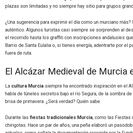
plazas son limitadas y no siempre hay sitio para grupos grand
¿Una sugerencia para exprimir el día como un murciano más? De
auténtico. Algunos turistas casi siempre se sorprenden al de
el recorrido hasta los graffiti con inscripciones andalusíes
Barrio de Santa Eulalia o, si tienes energía, adentrarte por 
fuera de ruta.
El Alcázar Medieval de Murcia e
La
cultura Murcia
siempre ha encontrado inspiración en el Alc
habla de túneles secretos bajo el río Segura, de la sombra de
brisa de primavera. ¿Será verdad? Quién sabe.
Durante las
fiestas tradicionales Murcia
, como las Fiestas 
chirigotas. Hace un par de años, una peña elaboró un pasodobl
actuales, como señala la documentación recogida por la Funda