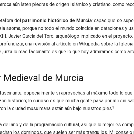
barroca aún laten piedras de origen islámico y cristiano, como r
etáfora del
patrimonio histórico de Murcia
: capas que se supe
rsia asoma, porque no todo el mundo coincide en dataciones y u
 XIII. Javier García del Toro, arqueólogo implicado en el proyect
rofundizar, una revisión al artículo en Wikipedia sobre la Igles
Quizá lo más fascinante es que lo que hoy admiramos como arte 
ar Medieval de Murcia
 fascinante, especialmente si aprovechas al máximo todo lo que 
azón histórico; lo curioso es que mucha gente pasa por allí sin 
ieron la ciudad musulmana están aún bajo nuestros pies?
a del año y de la programación cultural, así que lo mejor es comp
chan los domingos, que suelen ser más tranquilos. Mi consejo m