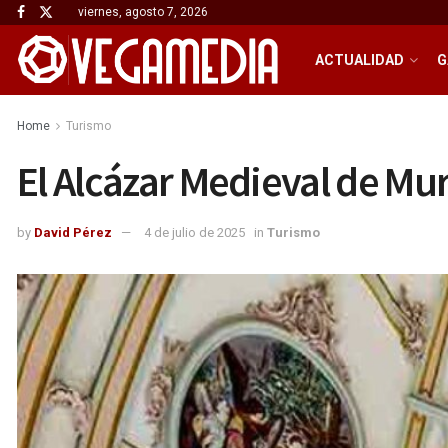
viernes, agosto 7, 2026
ACTUALIDAD
G
Home
Turismo
El Alcázar Medieval de Mur
by
David Pérez
4 de julio de 2025
in
Turismo