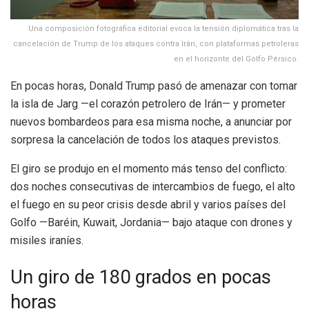
Una composición fotográfica editorial evoca la tensión diplomática tras la
cancelación de Trump de los ataques contra Irán, con plataformas petroleras
en el horizonte del Golfo Pérsico.
En pocas horas, Donald Trump pasó de amenazar con tomar
la isla de Jarg —el corazón petrolero de Irán— y prometer
nuevos bombardeos para esa misma noche, a anunciar por
sorpresa la cancelación de todos los ataques previstos.
El giro se produjo en el momento más tenso del conflicto:
dos noches consecutivas de intercambios de fuego, el alto
el fuego en su peor crisis desde abril y varios países del
Golfo —Baréin, Kuwait, Jordania— bajo ataque con drones y
misiles iraníes.
Un giro de 180 grados en pocas
horas