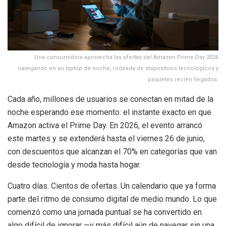
Una consumidora aprovecha las ofertas del Amazon Prime Day 2026
navegando en su laptop de noche, rodeada de dispositivos tecnológicos y
paquetes recién llegados.
Cada año, millones de usuarios se conectan en mitad de la
noche esperando ese momento: el instante exacto en que
Amazon activa el Prime Day. En 2026, el evento arrancó
este martes y se extenderá hasta el viernes 26 de junio,
con descuentos que alcanzan el 70% en categorías que van
desde tecnología y moda hasta hogar.
Cuatro días. Cientos de ofertas. Un calendario que ya forma
parte del ritmo de consumo digital de medio mundo. Lo que
comenzó como una jornada puntual se ha convertido en
algo difícil de ignorar —y más difícil aún de navegar sin una