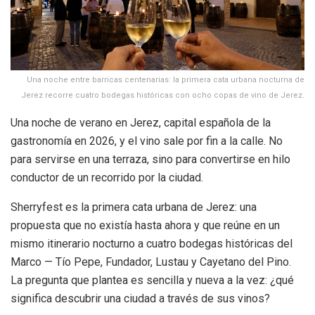
Una noche entre barricas centenarias: la primera cata urbana nocturna de
Jerez recorre cuatro bodegas históricas con ocho copas de vino de Jerez.
Una noche de verano en Jerez, capital española de la
gastronomía en 2026, y el vino sale por fin a la calle. No
para servirse en una terraza, sino para convertirse en hilo
conductor de un recorrido por la ciudad.
Sherryfest es la primera cata urbana de Jerez: una
propuesta que no existía hasta ahora y que reúne en un
mismo itinerario nocturno a cuatro bodegas históricas del
Marco — Tío Pepe, Fundador, Lustau y Cayetano del Pino.
La pregunta que plantea es sencilla y nueva a la vez: ¿qué
significa descubrir una ciudad a través de sus vinos?