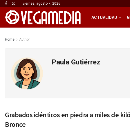
viernes, agosto 7, 2026
ACTUALIDAD
G
Home
Author
Paula Gutiérrez
Grabados idénticos en piedra a miles de kil
HISTORIA
Bronce