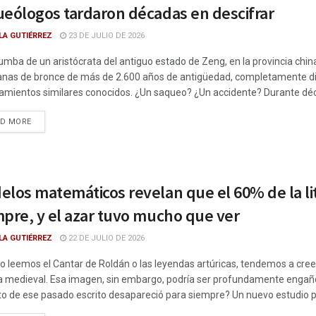
ueólogos tardaron décadas en descifrar
LA GUTIÉRREZ
23 DE JULIO DE 2026
tumba de un aristócrata del antiguo estado de Zeng, en la provincia chi
as de bronce de más de 2.600 años de antigüedad, completamente disp
amientos similares conocidos. ¿Un saqueo? ¿Un accidente? Durante décad
DETAILS
AD MORE
elos matemáticos revelan que el 60% de la li
mpre, y el azar tuvo mucho que ver
LA GUTIÉRREZ
22 DE JULIO DE 2026
 leemos el Cantar de Roldán o las leyendas artúricas, tendemos a cree
 medieval. Esa imagen, sin embargo, podría ser profundamente engaños
o de ese pasado escrito desapareció para siempre? Un nuevo estudio p