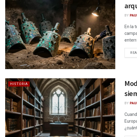
arq
BY
PAU
En la 
campan
enterr
RE
Mod
HISTORIA
sie
BY
PAU
Cuando
Europa
¿cuánt