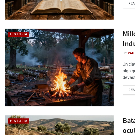
RE
Mill
HISTORIA
Indu
BY
PAU
Un cla
algo q
devast
RE
Bata
HISTORIA
ocul