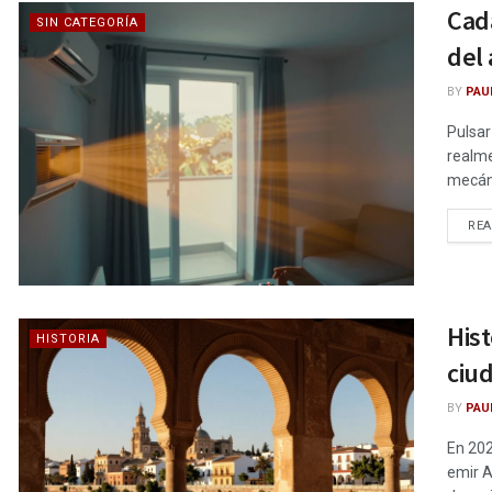
Cada
SIN CATEGORÍA
del
BY
PAU
Pulsar
realme
mecáni
RE
Hist
HISTORIA
ciu
BY
PAU
En 202
emir A