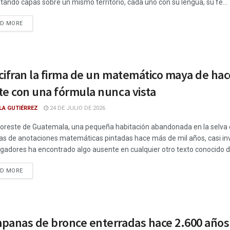
tando capas sobre un mismo territorio, cada uno con su lengua, su fe...
DETAILS
AD MORE
ifran la firma de un matemático maya de hace
te con una fórmula nunca vista
LA GUTIÉRREZ
24 DE JULIO DE 2026
noreste de Guatemala, una pequeña habitación abandonada en la selva c
s de anotaciones matemáticas pintadas hace más de mil años, casi invisi
igadores ha encontrado algo ausente en cualquier otro texto conocido de
DETAILS
AD MORE
panas de bronce enterradas hace 2.600 años