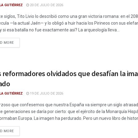
LA GUTIÉRREZ
20 DE JULIO DE 2026
e siglos, Tito Livio lo describió como una gran victoria romana: en el 208
cula —la actual Jaén— y lo obligó a huir hacia los Pirineos con sus elef
y si esa batalla no fue exactamente así? La arqueología lleva...
DETAILS
AD MORE
s reformadores olvidados que desafían la ima
ado
LA GUTIÉRREZ
19 DE JULIO DE 2026
rzoso que confesemos que nuestra España va siempre un siglo atrasada
e generaciones se daría por cierto: que el ejército de la Monarquía His
ormaban Europa. La imagen ha perdurado. Pero un nuevo libro de historia
DETAILS
AD MORE