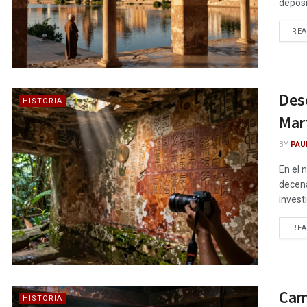
deposi
RE
Desc
HISTORIA
Mar
BY
PAU
En el 
decena
invest
RE
Cam
HISTORIA