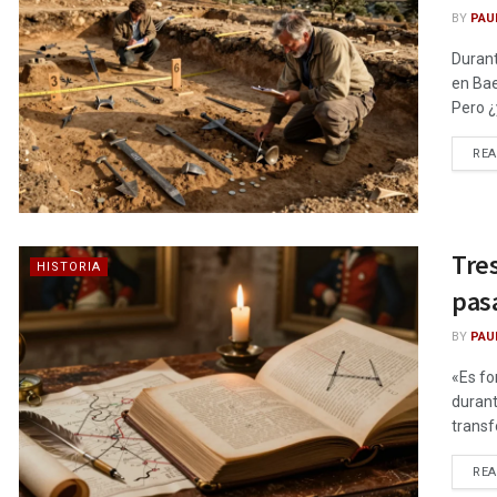
BY
PAU
Durant
en Bae
Pero ¿
RE
Tre
HISTORIA
pas
BY
PAU
«Es fo
durant
transf
RE