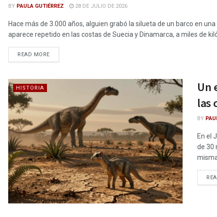
BY
PAULA GUTIÉRREZ
28 DE JULIO DE 2026
Hace más de 3.000 años, alguien grabó la silueta de un barco en una
aparece repetido en las costas de Suecia y Dinamarca, a miles de ki
DETAILS
READ MORE
Un e
HISTORIA
las 
BY
PAU
En el 
de 30 
misma 
RE