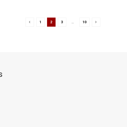
1
2
3
…
10
s