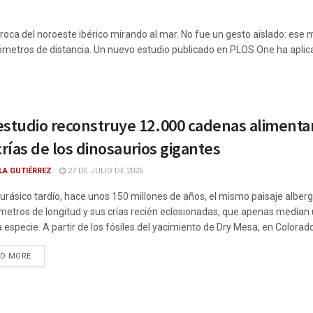
 roca del noroeste ibérico mirando al mar. No fue un gesto aislado: es
lómetros de distancia. Un nuevo estudio publicado en PLOS One ha aplica
studio reconstruye 12.000 cadenas alimentari
crías de los dinosaurios gigantes
LA GUTIÉRREZ
27 DE JULIO DE 2026
Jurásico tardío, hace unos 150 millones de años, el mismo paisaje alber
metros de longitud y sus crías recién eclosionadas, que apenas medían
especie. A partir de los fósiles del yacimiento de Dry Mesa, en Colorado,
DETAILS
AD MORE