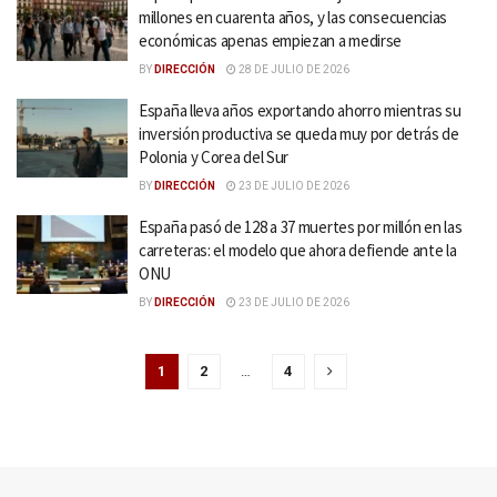
millones en cuarenta años, y las consecuencias
económicas apenas empiezan a medirse
BY
DIRECCIÓN
28 DE JULIO DE 2026
España lleva años exportando ahorro mientras su
inversión productiva se queda muy por detrás de
Polonia y Corea del Sur
BY
DIRECCIÓN
23 DE JULIO DE 2026
España pasó de 128 a 37 muertes por millón en las
carreteras: el modelo que ahora defiende ante la
ONU
BY
DIRECCIÓN
23 DE JULIO DE 2026
1
2
…
4