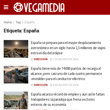
Home
Tag
España
Etiqueta:
España
España se prepara para el mayor desplazamiento
astronómico en un siglo: hasta 1,5 millones de viajes
extra el día del eclipse
BY
DIRECCIÓN
7 DE AGOSTO DE 2026
España tiene más de 74.000 puntos de recarga al
alcance, pero casi uno de cada cuatro permanece
«invisible» para el conductor eléctrico
BY
DIRECCIÓN
6 DE AGOSTO DE 2026
España alcanza récord de empleo y aun así le faltan
trabajadores: la paradoja que frena sectores
enteros de su economía