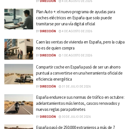
BY
DIRECCIÓN
4 DE AGOSTO DE 2026
Plan Auto +: el nuevo programa de ayudas para
coches eléctricos en España que solo puede
tramitarse por una vía digital oficial
BY
DIRECCIÓN
4 DE AGOSTO DE 2026
Caen las ventas de vivienda en España, pero la culpa
no es de quien compra
BY
DIRECCIÓN
1 DE AGOSTO DE 2026
Compartir coche en España pasó de ser un ahorro
puntual a convertirse en una herramienta oficial de
eficiencia energética
BY
DIRECCIÓN
31 DE JULIO DE 2026
España endurece sus normas de tráfico en octubre:
adelantamientos más lentos, cascos renovados y
nuevas reglas para patinetes
BY
DIRECCIÓN
30 DE JULIO DE 2026
España pasó de 250.000 extranjeros a más de 7