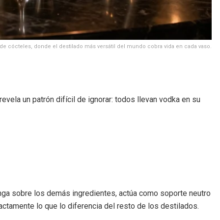
de cócteles, donde el destilado más versátil del mundo cobra vida en cada vaso.
ela un patrón difícil de ignorar: todos llevan vodka en su
mponga sobre los demás ingredientes, actúa como soporte neutro
ctamente lo que lo diferencia del resto de los destilados.