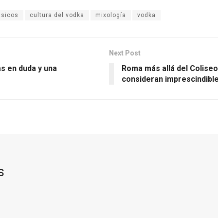
ásicos
cultura del vodka
mixología
vodka
Next Post
as en duda y una
Roma más allá del Coliseo
consideran imprescindibl
s