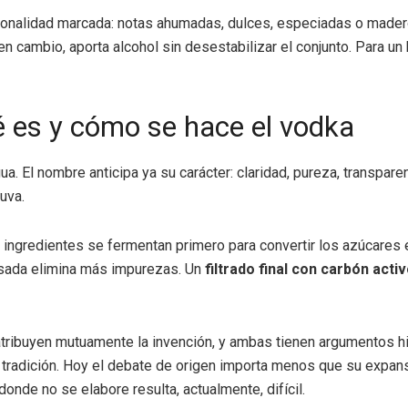
rsonalidad marcada: notas ahumadas, dulces, especiadas o mader
n cambio, aporta alcohol sin desestabilizar el conjunto. Para un 
é es y cómo se hace el vodka
gua. El nombre anticipa ya su carácter: claridad, pureza, transpar
uva.
 ingredientes se fermentan primero para convertir los azúcares e
asada elimina más impurezas. Un
filtrado final con carbón acti
 atribuyen mutuamente la invención, y ambas tienen argumentos h
r tradición. Hoy el debate de origen importa menos que su expans
onde no se elabore resulta, actualmente, difícil.