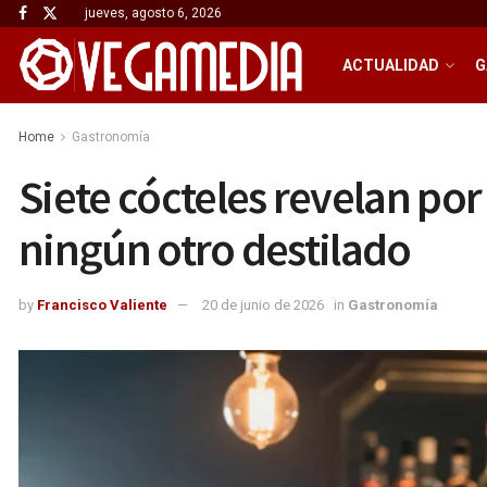
jueves, agosto 6, 2026
ACTUALIDAD
G
Home
Gastronomía
Siete cócteles revelan po
ningún otro destilado
by
Francisco Valiente
20 de junio de 2026
in
Gastronomía