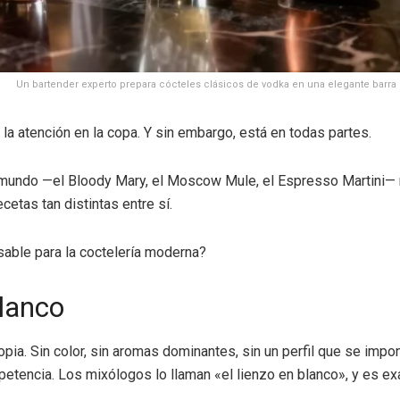
Un bartender experto prepara cócteles clásicos de vodka en una elegante barra 
 la atención en la copa. Y sin embargo, está en todas partes.
mundo —el Bloody Mary, el Moscow Mule, el Espresso Martini— rev
cetas tan distintas entre sí.
sable para la coctelería moderna?
blanco
 propia. Sin color, sin aromas dominantes, sin un perfil que se i
tencia. Los mixólogos lo llaman «el lienzo en blanco», y es exa