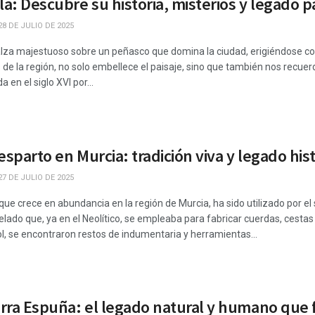
la: Descubre su historia, misterios y legado p
8 DE JULIO DE 2025
 alza majestuoso sobre un peñasco que domina la ciudad, erigiéndose com
de la región, no solo embellece el paisaje, sino que también nos recuerda
 en el siglo XVI por...
esparto en Murcia: tradición viva y legado his
7 DE JULIO DE 2025
 que crece en abundancia en la región de Murcia, ha sido utilizado por 
lado que, ya en el Neolítico, se empleaba para fabricar cuerdas, cestas 
l, se encontraron restos de indumentaria y herramientas...
erra Espuña: el legado natural y humano que 