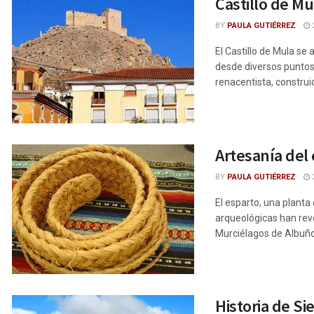
Castillo de Mu
BY
PAULA GUTIÉRREZ
2
El Castillo de Mula se
desde diversos puntos 
renacentista, construida
Artesanía del 
BY
PAULA GUTIÉRREZ
2
El esparto, una planta
arqueológicas han reve
Murciélagos de Albuño
Historia de Si