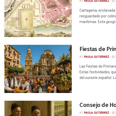
BY
PAULA GUTIÉRREZ
2
Cartagena, enclavada e
resguardado por colina
marítimas. Esta geogra
Fiestas de Pri
BY
PAULA GUTIÉRREZ
2
Las Fiestas de Primave
Estas festividades, q
del sureste español. La
Consejo de Ho
BY
PAULA GUTIÉRREZ
2