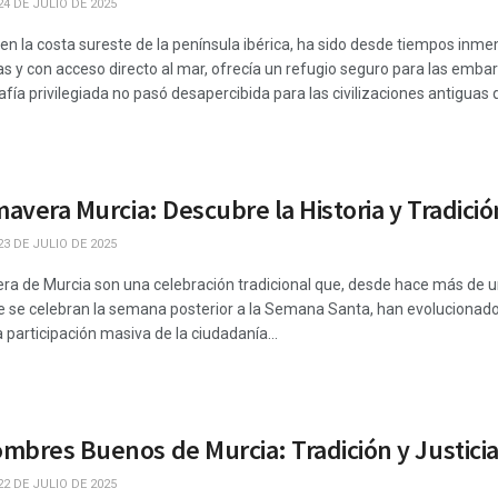
4 DE JULIO DE 2025
n la costa sureste de la península ibérica, ha sido desde tiempos inme
s y con acceso directo al mar, ofrecía un refugio seguro para las embar
fía privilegiada no pasó desapercibida para las civilizaciones antiguas q
mavera Murcia: Descubre la Historia y Tradició
3 DE JULIO DE 2025
ra de Murcia son una celebración tradicional que, desde hace más de un 
ue se celebran la semana posterior a la Semana Santa, han evolucionad
 participación masiva de la ciudadanía...
mbres Buenos de Murcia: Tradición y Justici
2 DE JULIO DE 2025