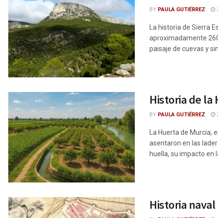
BY
PAULA GUTIÉRREZ
2
La historia de Sierra
aproximadamente 260 m
paisaje de cuevas y si
Historia de l
BY
PAULA GUTIÉRREZ
2
La Huerta de Murcia, 
asentaron en las lade
huella, su impacto en l
Historia naval