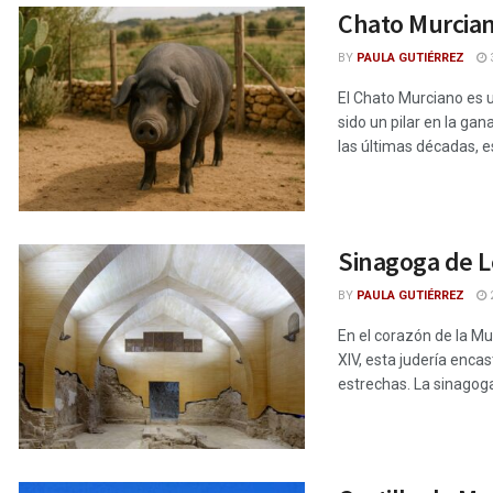
Chato Murcian
BY
PAULA GUTIÉRREZ
3
El Chato Murciano es u
sido un pilar en la ga
las últimas décadas, es
Sinagoga de L
BY
PAULA GUTIÉRREZ
2
En el corazón de la Mu
XIV, esta judería enca
estrechas. La sinagoga,