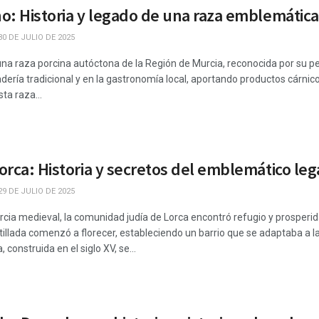
o: Historia y legado de una raza emblemática
0 DE JULIO DE 2025
na raza porcina autóctona de la Región de Murcia, reconocida por su perf
nadería tradicional y en la gastronomía local, aportando productos cárnic
ta raza...
orca: Historia y secretos del emblemático le
9 DE JULIO DE 2025
rcia medieval, la comunidad judía de Lorca encontró refugio y prosperidad
stillada comenzó a florecer, estableciendo un barrio que se adaptaba a l
 construida en el siglo XV, se...