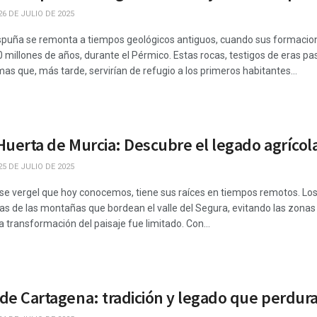
6 DE JULIO DE 2025
 Espuña se remonta a tiempos geológicos antiguos, cuando sus formaci
illones de años, durante el Pérmico. Estas rocas, testigos de eras pas
mas que, más tarde, servirían de refugio a los primeros habitantes...
a Huerta de Murcia: Descubre el legado agríc
5 DE JULIO DE 2025
ese vergel que hoy conocemos, tiene sus raíces en tiempos remotos. Los
ras de las montañas que bordean el valle del Segura, evitando las zon
a transformación del paisaje fue limitado. Con...
 de Cartagena: tradición y legado que perdur