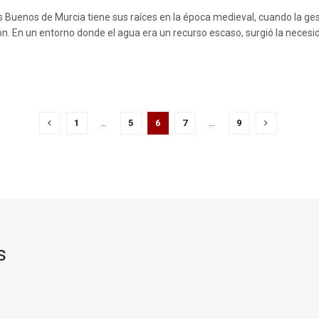
Buenos de Murcia tiene sus raíces en la época medieval, cuando la gesti
ón. En un entorno donde el agua era un recurso escaso, surgió la necesid
1
…
5
6
7
…
9
s